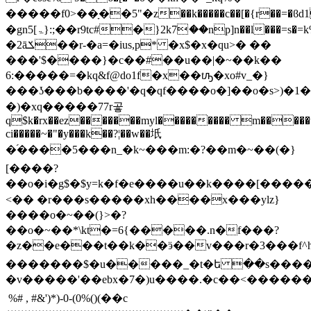
�����f0>��ָ��5"�z��k�����c��[�{r��=�ϐd
�gn5[ۃ}:;��r9tc#�}2k7ަ��np]n��l���=s�=k%
�2āݎ��r-�a=�ius,p* �x$�x�qu>� ��
���'$����}�c��#��u��|�~��k��
6:�����=�kq&f@do1f�x��tԡ�xо#v_�}
���ʖ���b����'�q�qf����o�]��o�s>)�1�
�)�xq�����77r곻
q$k�rx��ez�������myl��������� m�����wd
ci�����~�"�y���k��?¦��w��坁
�֝����5���n_�k~���m:�?��m�~��(�}
[����?
��o�i�g$�$y=k�f�e����u��k����[�����
<�� �r���s�����xh����x���ylz}
����o�~��(}>�?
��o�~��*\kt�=6{�����.n�f���?
�z��e���t��k��ӭ��v���r�3���f^
�������$�u�����_�t�ե ��s����
�v�����'��ebx�7�)u����.�c��<������m���c
  %# , #&')*)-0-(0%()(��c  