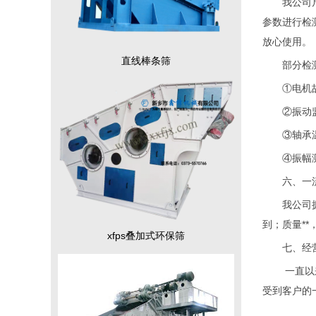
我公司斥资
参数进行检
放心使用。
直线棒条筛
部分检测
①电机故障
②振动监测仪
③轴承温度检
④振幅测试仪
六、一流
我公司拥有
到；质量**
xfps叠加式环保筛
七、经营
一直以来公
受到客户的