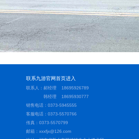
联系九游官网首页进入
联系人：郝经理 18695926789
韩经理 18695930777
销售电话：0373-5945555
客服电话：0373-5570766
传真：0373-5570799
邮箱：
xxxfjx@126.com