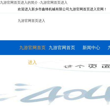
九游官网首页进入的简介 -九游官网首页进入
欢迎进入新乡市鑫锋机械有限公司九游官网首页进入官网！
九游官网首页进入
九游官网首页
九游官网首页
新闻中心
进入
进入的简介