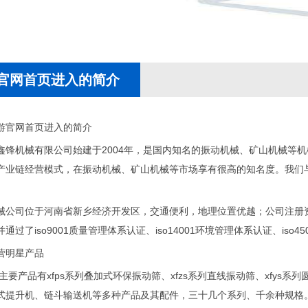
官网首页进入的简介
官网首页进入的简介
机械有限公司始建于2004年，是国内知名的振动机械、矿山机械等机械
产业链经营模式，在振动机械、矿山机械等市场享有很高的知名度。我们
司位于河南省新乡经济开发区，交通便利，地理位置优越；公司注册资金
通过了iso9001质量管理体系认证、iso14001环境管理体系认证、iso
明星产品
产品有xfps系列叠加式环保振动筛、xfzs系列直线振动筛、xfys系列
式提升机、链斗输送机等多种产品及其配件，三十几个系列、千余种规格