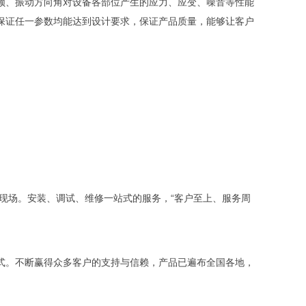
、振动方向角对设备各部位产生的应力、应变、噪音等性能
保证任一参数均能达到设计要求，保证产品质量，能够让客户
现场。安装、调试、维修一站式的服务，“客户至上、服务周
式。不断赢得众多客户的支持与信赖，产品已遍布全国各地，