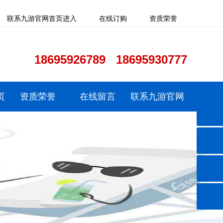
联系九游官网首页进入
在线订购
资质荣誉
18695926789 18695930777
页
资质荣誉
在线留言
联系九游官网
服
首页进入