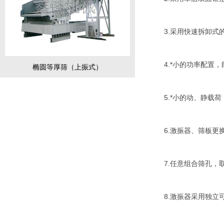
3.采用快速拆卸式的
4.*小的功率配置，
椭圆等厚筛（上振式）
5.*小的动、静载荷
6.激振器、筛板更换
7.任意组合筛孔，取
8.激振器采用独立可