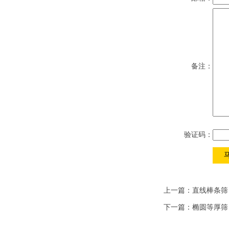
备注：
验证码：
上一篇：
直线棒条筛
下一篇：
椭圆等厚筛