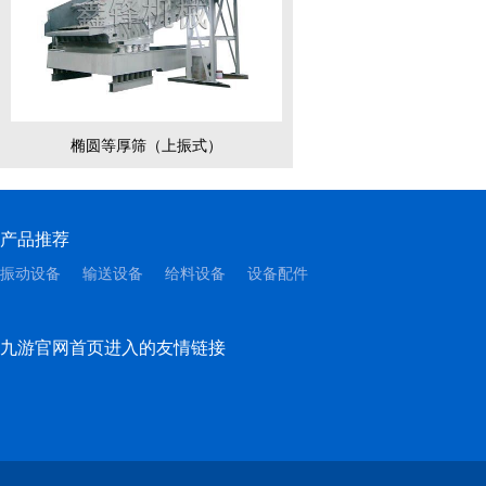
椭圆等厚筛（上振式）
产品推荐
振动设备
输送设备
给料设备
设备配件
九游官网首页进入的友情链接