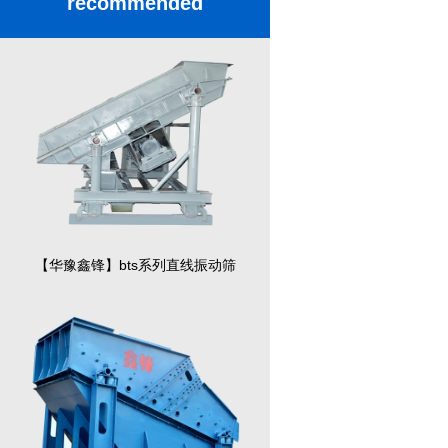
recommended
【华豫鑫锋】bts系列直线振动筛