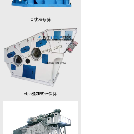
直线棒条筛
xfps叠加式环保筛