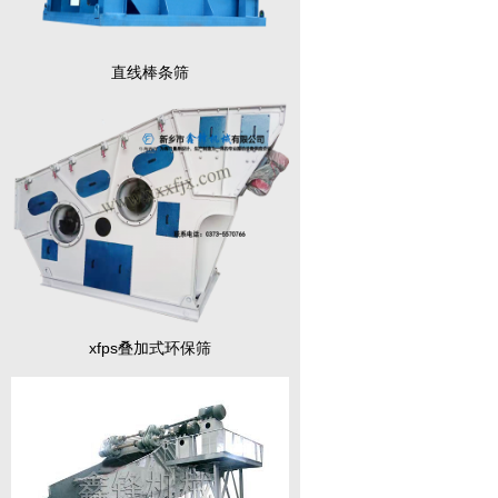
直线棒条筛
xfps叠加式环保筛