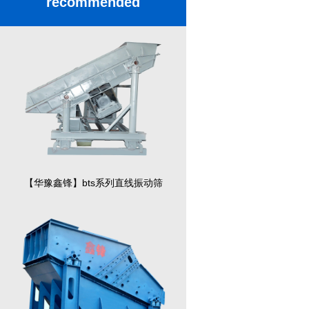
recommended
【华豫鑫锋】bts系列直线振动筛