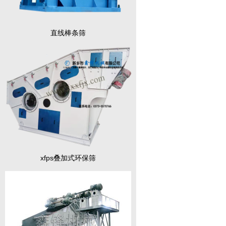
直线棒条筛
xfps叠加式环保筛