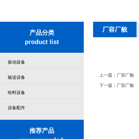
厂容厂貌
产品分类
product list
振动设备
上一篇：
厂容厂貌
输送设备
下一篇：
厂容厂貌
给料设备
设备配件
推荐产品