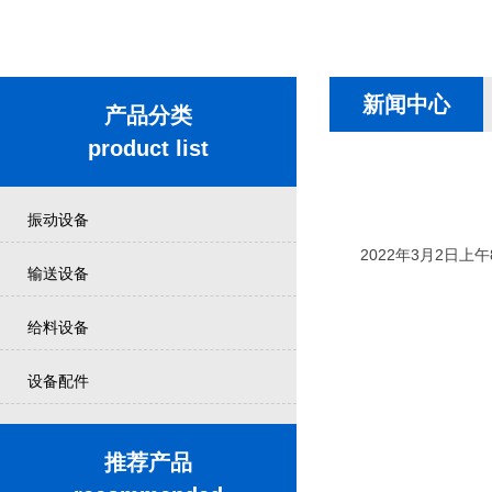
新闻中心
产品分类
product list
振动设备
2022年3月2日上
输送设备
给料设备
设备配件
推荐产品