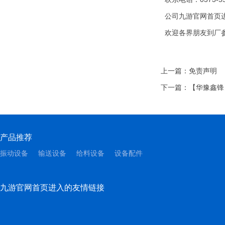
公司九游官网首页进入官网
欢迎各界朋友到厂参
上一篇：
免责声明
下一篇：
【华豫鑫锋
产品推荐
振动设备
输送设备
给料设备
设备配件
九游官网首页进入的友情链接