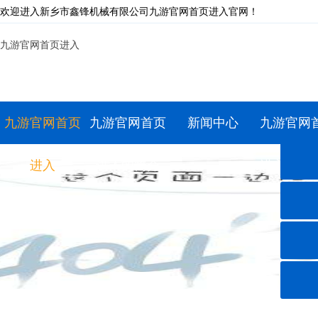
欢迎进入新乡市鑫锋机械有限公司九游官网首页进入官网！
九游官网首页进入
九游官网首页
九游官网首页
新闻中心
九游官网
进入
进入的简介
进入的产
心