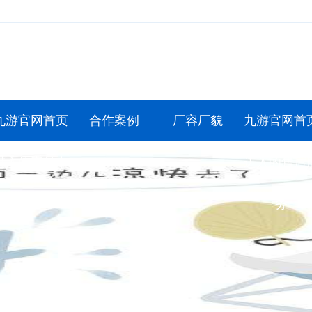
九游官网首页
合作案例
厂容厂貌
九游官网首
进入的产品中
进入的售后
心
务