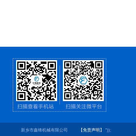
新乡市鑫锋机械有限公司
【免责声明】
"));