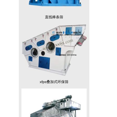
直线棒条筛
xfps叠加式环保筛