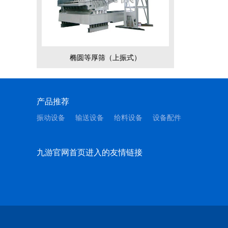
椭圆等厚筛（上振式）
产品推荐
振动设备
输送设备
给料设备
设备配件
九游官网首页进入的友情链接