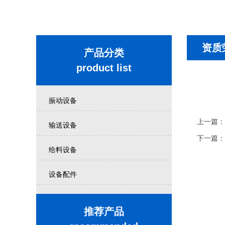
资质
产品分类
product list
振动设备
上一篇：
输送设备
下一篇：
给料设备
设备配件
推荐产品