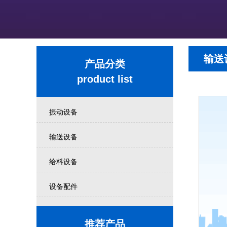
输送
产品分类
product list
振动设备
输送设备
给料设备
设备配件
推荐产品