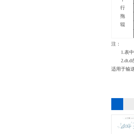
行
拖
辊
注：
1.表中运
2.dt.
适用于输送