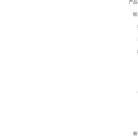
产品
联
验