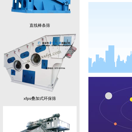
直线棒条筛
xfps叠加式环保筛