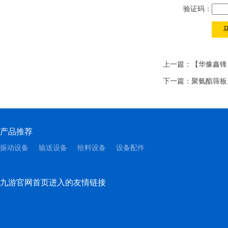
验证码：
上一篇：
【华豫鑫锋
下一篇：
聚氨酯筛板
产品推荐
振动设备
输送设备
给料设备
设备配件
九游官网首页进入的友情链接