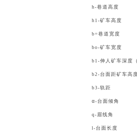
h-巷道高度
h1-矿
b=巷道宽
bo-矿
b1-伸人矿车深度
b2-台面距矿车高
b3-轨距 
α
-台
q-眉
l-