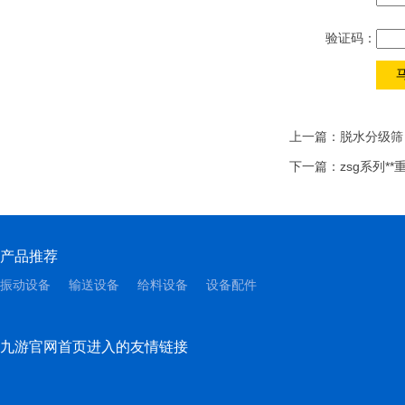
验证码：
上一篇：
脱水分级筛
下一篇：
zsg系列*
产品推荐
振动设备
输送设备
给料设备
设备配件
九游官网首页进入的友情链接