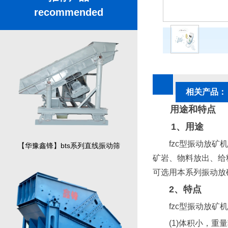
recommended
相关产品：
用途和特点
1、用途
fzc型振动放矿机
【华豫鑫锋】bts系列直线振动筛
矿岩、物料放出、给
可选用本系列振动放
2、特点
fzc型振动放矿机
(1)体积小，重量