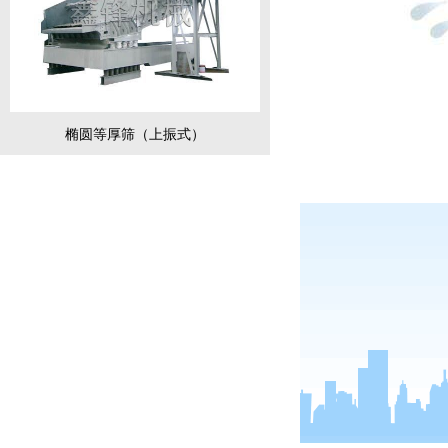
椭圆等厚筛（上振式）