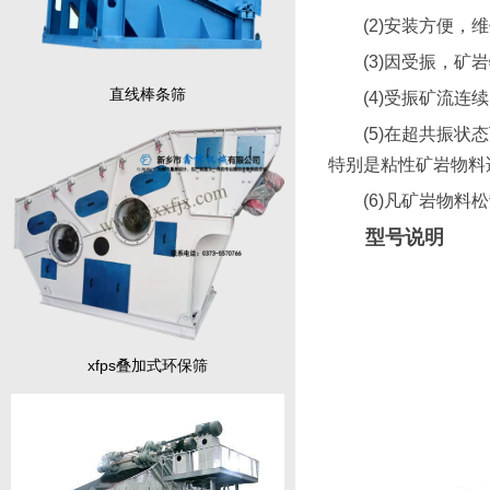
(2)安装方便，维
(3)因受振，矿岩
直线棒条筛
(4)受振矿流连续
(5)在超共振状态
特别是粘性矿岩物料
(6)凡矿岩物料松散
型号说明
xfps叠加式环保筛